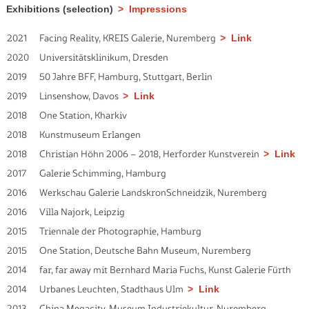
Exhibitions (selection)
Impressions
2021
Facing Reality, KREIS Galerie, Nuremberg
Link
2020
Universitätsklinikum, Dresden
2019
50 Jahre BFF, Hamburg, Stuttgart, Berlin
2019
Linsenshow, Davos
Link
2018
One Station, Kharkiv
2018
Kunstmuseum Erlangen
2018
Christian Höhn 2006 – 2018, Herforder Kunstverein
Link
2017
Galerie Schimming, Hamburg
2016
Werkschau Galerie LandskronSchneidzik, Nuremberg
2016
Villa Najork, Leipzig
2015
Triennale der Photographie, Hamburg
2015
One Station, Deutsche Bahn Museum, Nuremberg
2014
far, far away mit Bernhard Maria Fuchs, Kunst Galerie Fürth
2014
Urbanes Leuchten, Stadthaus Ulm
Link
2013
China Megacity, Museum Industriekultur, Nuremberg