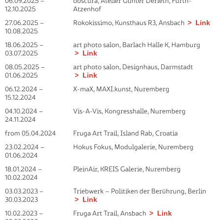
06.09.2025
–
obscura, Atelier Günter Derleth, Fürth-
12.10.2025
Atzenhof
27.06.2025
–
Rokokissimo, Kunsthaus R3, Ansbach
Link
10.08.2025
18.06.2025
–
art photo salon, Barlach Halle K, Hamburg
03.07.2025
Link
08.05.2025
–
art photo salon, Designhaus, Darmstadt
01.06.2025
Link
06.12.2024
–
X-maX, MAXI.kunst, Nuremberg
15.12.2024
04.10.2024 –
Vis-A-Vis, Kongresshalle, Nuremberg
24.11.2024
from 05.04.2024
Fruga Art Trail, Island Rab, Croatia
23.02.2024 –
Hokus Fokus, Modulgalerie, Nuremberg
01.06.2024
18.01.2024 –
PleinAir, KREIS Galerie, Nuremberg
10.02.2024
03.03.2023 –
Triebwerk – Politiken der Berührung, Berlin
30.03.2023
Link
10.02.2023 –
Fruga Art Trail, Ansbach
Link