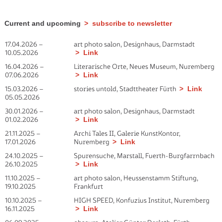
Current and upcoming
subscribe to newsletter
17.04.2026
–
art photo salon, Designhaus, Darmstadt
10.05.2026
Link
16.04.2026
–
Literarische Orte, Neues Museum, Nuremberg
07.06.2026
Link
15.03.2026
–
stories untold, Stadttheater Fürth
Link
05.05.2026
30.01.2026
–
art photo salon, Designhaus, Darmstadt
01.02.2026
Link
21.11.2025
–
Archi Tales II, Galerie KunstKontor,
17.01.2026
Nuremberg
Link
24.10.2025
–
Spurensuche, Marstall, Fuerth-Burgfarrnbach
26.10.2025
Link
11.10.2025
–
art photo salon, Heussenstamm Stiftung,
19.10.2025
Frankfurt
10.10.2025
–
HIGH SPEED, Konfuzius Institut, Nuremberg
16.11.2025
Link